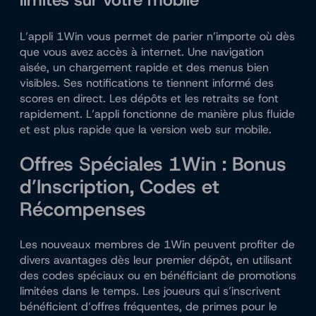
L’appli 1Win vous permet de parier n’importe où dès
que vous avez accès à internet. Une navigation
aisée, un chargement rapide et des menus bien
visibles. Ses notifications te tiennent informé des
scores en direct. Les dépôts et les retraits se font
rapidement. L’appli fonctionne de manière plus fluide
et est plus rapide que la version web sur mobile.
Offres Spéciales 1Win : Bonus
d’Inscription, Codes et
Récompenses
Les nouveaux membres de 1Win peuvent profiter de
divers avantages dès leur premier dépôt, en utilisant
des codes spéciaux ou en bénéficiant de promotions
limitées dans le temps. Les joueurs qui s’inscrivent
bénéficient d’offres fréquentes, de primes pour le