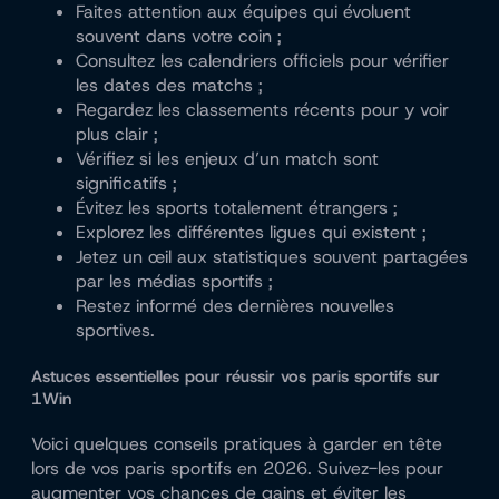
Faites attention aux équipes qui évoluent
souvent dans votre coin ;
Consultez les calendriers officiels pour vérifier
les dates des matchs ;
Regardez les classements récents pour y voir
plus clair ;
Vérifiez si les enjeux d’un match sont
significatifs ;
Évitez les sports totalement étrangers ;
Explorez les différentes ligues qui existent ;
Jetez un œil aux statistiques souvent partagées
par les médias sportifs ;
Restez informé des dernières nouvelles
sportives.
Astuces essentielles pour réussir vos paris sportifs sur
1Win
Voici quelques conseils pratiques à garder en tête
lors de vos paris sportifs en 2026. Suivez-les pour
augmenter vos chances de gains et éviter les