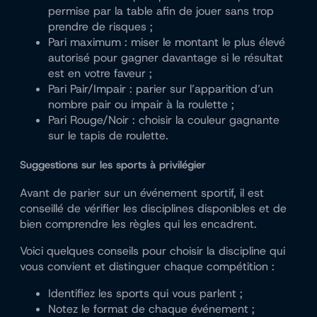
permise par la table afin de jouer sans trop
prendre de risques ;
Pari maximum : miser le montant le plus élevé
autorisé pour gagner davantage si le résultat
est en votre faveur ;
Pari Pair/Impair : parier sur l’apparition d’un
nombre pair ou impair à la roulette ;
Pari Rouge/Noir : choisir la couleur gagnante
sur le tapis de roulette.
Suggestions sur les sports à privilégier
Avant de parier sur un événement sportif, il est
conseillé de vérifier les disciplines disponibles et de
bien comprendre les règles qui les encadrent.
Voici quelques conseils pour choisir la discipline qui
vous convient et distinguer chaque compétition :
Identifiez les sports qui vous parlent ;
Notez le format de chaque événement ;