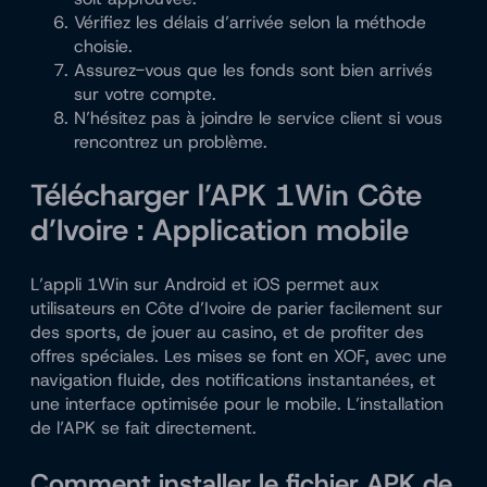
Vérifiez les délais d’arrivée selon la méthode
choisie.
Assurez-vous que les fonds sont bien arrivés
sur votre compte.
N’hésitez pas à joindre le service client si vous
rencontrez un problème.
Télécharger l’APK 1Win Côte
d’Ivoire : Application mobile
L’appli 1Win sur Android et iOS permet aux
utilisateurs en Côte d’Ivoire de parier facilement sur
des sports, de jouer au casino, et de profiter des
offres spéciales. Les mises se font en XOF, avec une
navigation fluide, des notifications instantanées, et
une interface optimisée pour le mobile. L’installation
de l’APK se fait directement.
Comment installer le fichier APK de