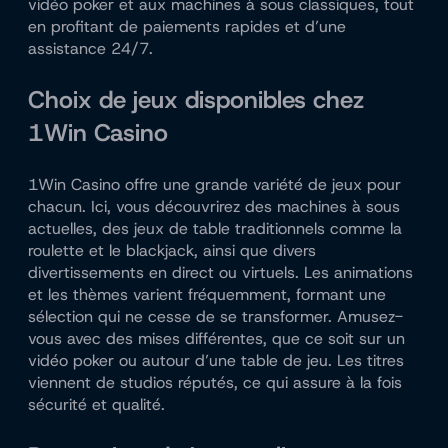
vidéo poker et aux machines à sous classiques, tout
en profitant de paiements rapides et d’une
assistance 24/7.
Choix de jeux disponibles chez
1Win Casino
1Win Casino offre une grande variété de jeux pour
chacun. Ici, vous découvrirez des machines à sous
actuelles, des jeux de table traditionnels comme la
roulette et le blackjack, ainsi que divers
divertissements en direct ou virtuels. Les animations
et les thèmes varient fréquemment, formant une
sélection qui ne cesse de se transformer. Amusez-
vous avec des mises différentes, que ce soit sur un
vidéo poker ou autour d’une table de jeu. Les titres
viennent de studios réputés, ce qui assure à la fois
sécurité et qualité.