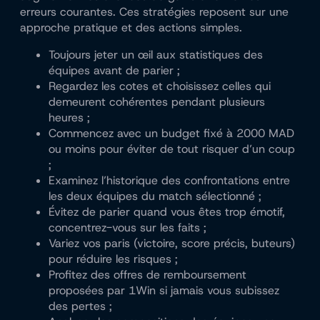
erreurs courantes. Ces stratégies reposent sur une
approche pratique et des actions simples.
Toujours jeter un œil aux statistiques des
équipes avant de parier ;
Regardez les cotes et choisissez celles qui
demeurent cohérentes pendant plusieurs
heures ;
Commencez avec un budget fixé à 2000 MAD
ou moins pour éviter de tout risquer d’un coup
;
Examinez l’historique des confrontations entre
les deux équipes du match sélectionné ;
Évitez de parier quand vous êtes trop émotif,
concentrez-vous sur les faits ;
Variez vos paris (victoire, score précis, buteurs)
pour réduire les risques ;
Profitez des offres de remboursement
proposées par 1Win si jamais vous subissez
des pertes ;