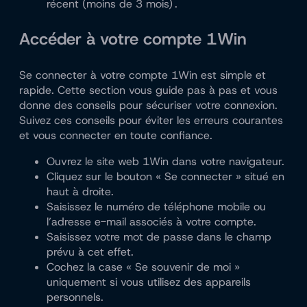
récent (moins de 3 mois) .
Accéder à votre compte 1Win
Se connecter à votre compte 1Win est simple et
rapide. Cette section vous guide pas à pas et vous
donne des conseils pour sécuriser votre connexion.
Suivez ces conseils pour éviter les erreurs courantes
et vous connecter en toute confiance.
Ouvrez le site web 1Win dans votre navigateur.
Cliquez sur le bouton « Se connecter » situé en
haut à droite.
Saisissez le numéro de téléphone mobile ou
l’adresse e-mail associés à votre compte.
Saisissez votre mot de passe dans le champ
prévu à cet effet.
Cochez la case « Se souvenir de moi »
uniquement si vous utilisez des appareils
personnels.