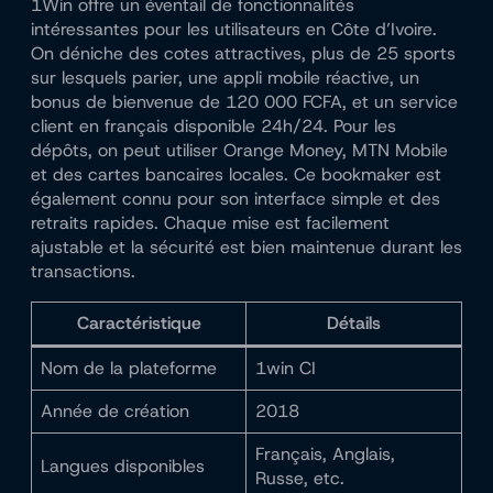
1Win offre un éventail de fonctionnalités
intéressantes pour les utilisateurs en Côte d’Ivoire.
On déniche des cotes attractives, plus de 25 sports
sur lesquels parier, une appli mobile réactive, un
bonus de bienvenue de 120 000 FCFA, et un service
client en français disponible 24h/24. Pour les
dépôts, on peut utiliser Orange Money, MTN Mobile
et des cartes bancaires locales. Ce bookmaker est
également connu pour son interface simple et des
retraits rapides. Chaque mise est facilement
ajustable et la sécurité est bien maintenue durant les
transactions.
Caractéristique
Détails
Nom de la plateforme
1win CI
Année de création
2018
Français, Anglais,
Langues disponibles
Russe, etc.