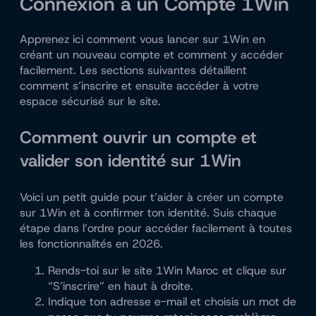
Connexion à un Compte 1Win
Apprenez ici comment vous lancer sur 1Win en
créant un nouveau compte et comment y accéder
facilement. Les sections suivantes détaillent
comment s’inscrire et ensuite accéder à votre
espace sécurisé sur le site.
Comment ouvrir un compte et
valider son identité sur 1Win
Voici un petit guide pour t’aider à créer un compte
sur 1Win et à confirmer ton identité. Suis chaque
étape dans l’ordre pour accéder facilement à toutes
les fonctionnalités en 2026.
Rends-toi sur le site 1Win Maroc et clique sur
“S’inscrire” en haut à droite.
Indique ton adresse e-mail et choisis un mot de