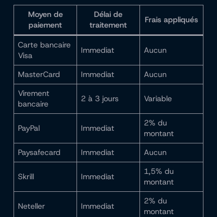
Moyen de
Délai de
Frais appliqués
paiement
traitement
Carte bancaire
Immediat
Aucun
Visa
MasterCard
Immediat
Aucun
Virement
2 à 3 jours
Variable
bancaire
2% du
PayPal
Immediat
montant
Paysafecard
Immediat
Aucun
1,5% du
Skrill
Immediat
montant
2% du
Neteller
Immediat
montant